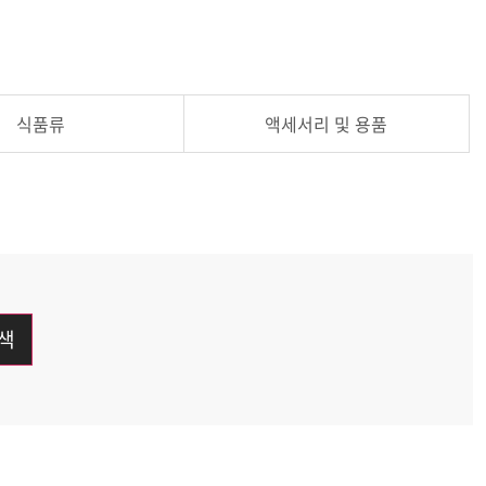
식품류
액세서리 및 용품
색