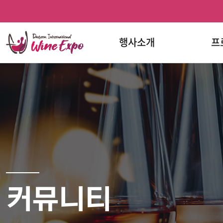
홈
반복영역
프로그램
문의하기
와인페스티벌
와인페스티벌
건너뛰기
한눈에
페이스북
인스타그램
보기
행사소개
프
커뮤니티