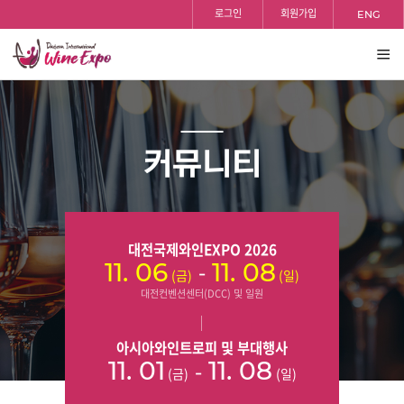
홈
검색
반복영역
등록일
조회수
등록일
조회수
등록일
조회수
등록일
조회수
등록일
조회수
등록일
조회수
등록일
조회수
등록일
조회수
등록일
조회수
로그인
회원가입
ENG
건너뛰기
전체
보기
커뮤니티
대전국제와인EXPO 2026
-
11. 06
11. 08
(금)
(일)
대전컨벤션센터(DCC) 및 일원
아시아와인트로피 및 부대행사
-
11. 01
11. 08
(금)
(일)