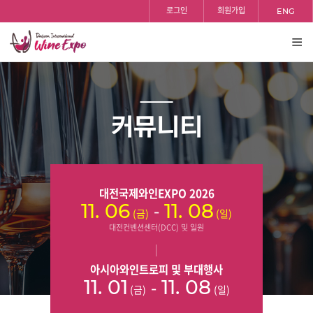
홈
검색
반복영역
등록일
조회수
등록일
조회수
등록일
조회수
등록일
조회수
등록일
조회수
등록일
조회수
등록일
조회수
등록일
조회수
등록일
조회수
로그인
회원가입
ENG
건너뛰기
전체
보기
커뮤니티
대전국제와인EXPO 2026
-
11. 06
11. 08
(금)
(일)
대전컨벤션센터(DCC) 및 일원
아시아와인트로피 및 부대행사
-
11. 01
11. 08
(금)
(일)