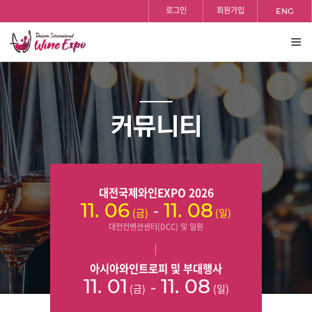
홈
검색
반복영역
등록일
조회수
등록일
조회수
등록일
조회수
등록일
조회수
등록일
조회수
등록일
조회수
등록일
조회수
등록일
조회수
등록일
조회수
로그인
회원가입
ENG
건너뛰기
전체
보기
커뮤니티
대전국제와인EXPO 2026
-
11. 06
11. 08
(금)
(일)
대전컨벤션센터(DCC) 및 일원
아시아와인트로피 및 부대행사
-
11. 01
11. 08
(금)
(일)