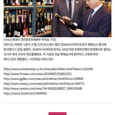
[이뉴스투데이 대전충청취재본부 박희송 기자]
대전시는 허태정 시장이 27일 오전 DCC에서 열린 2018아시아와인트로피 명예심사 행사에
참석했다고 28일 밝혔다. 2018아시아와인트로피는 2018 대전국제와인페어 연계행사로 열리는
아시아 최대 규모의 와인품평회로, 허 시장은 이날 명예심사에 참여하고 규정에 따라
테이스팅도 체험했다. <사진제공=대전시청>
http://www.enewstoday.co.kr/news/articleView.html?idxno=1225491
http://www.fnnews.com/news/201808271530015371
http://www.ggilbo.com/news/articleView.html?idxno=539950
http://www.newscj.com/news/articleView.html?idxno=549773
http://www.newsis.com/view/?id=NISI20180827_0000192609
http://news1.kr/articles/?3409453